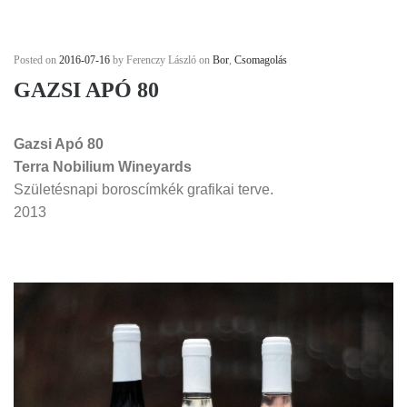
Posted on
2016-07-16
by Ferenczy László on
Bor
,
Csomagolás
GAZSI APÓ 80
Gazsi Apó 80
Terra Nobilium Wineyards
Születésnapi boroscímkék grafikai terve.
2013